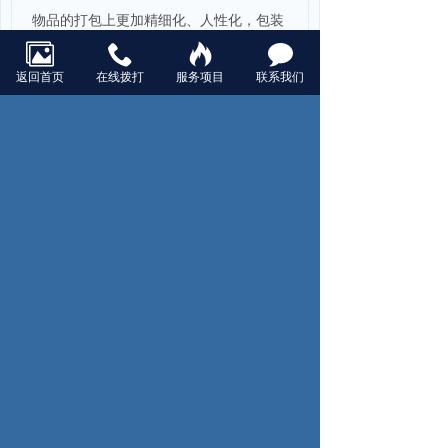
物品的打包上更加精细化、人性化，包装
材料标准化。
返回首页
在线拨打
服务项目
联系我们
以上就是为大家分享的长途搬家较划算的
四种情况下，该如果选择物流公司或者搬
家公司的分析和建议。总之长途搬家时在
选择的时候一定要考虑情况，切忌为了便
宜，忽略了物品包装这一块，据统计，长
途搬家时运输物品破损，47.5%的原因是
因为包装不当造成的，在长途搬家时这点
需留心。
关于长途搬家选物流公司还是搬家公司，
小编建议在慈溪长途搬家试试慈溪迁迁旺
搬家的长途搬家服务，迁迁旺根据市场需
求特别推出搬家公司+物流公司的长途搬
家模式，做到物流公司的价格，搬家公司