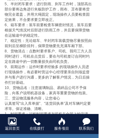
5、半封闭车要求：进行防雨、刹车工作时，顶部高出
部分要将边角进行夹板防护工作，雨布、苫布要将货
物完全遮盖，并用大绳固定，现场操作人员要检查固
定效果，不合要求要立即改正。
6、箱车要求：装车前要检查车辆密封情况，装车后要
根据天气情况对后部进行防雨工作，并且要保障货物
在运输途中的稳定性。
7、稳定性：无论箱车、半封闭车装载货物尽量按照由
前到后呈梯阶排列，保障货物要先充满车厢下部。
8、货物清点：点数时要求客户、司机、我司三方人员
同时进行，司机在点货后，要在与司机签订合同时约
定在路途中的一切数量损失由司机负责。
9、前期运作：运作时要求经验多 的现场操作人员进
行现场操作，有必要时营运中心经理要亲自到场监督
并与客户进行沟通，更多的了解客户情况，为日后操
作打好基础。
10、货物品名：注意玻璃制品、易碎品公司不予保
险，向客户说明机器设备，家具等重要货物的包装。
三、货运物流服务内容，让您省心
认真签写“出入库单据”、“送货回执单”及对车辆约定要
求等。保证准确、清晰。
1、时间要求：运输时间要求与司机在合同上约定清
楚，与司机签订的时间一定要比客户与我公司约定的
时间短时长。
返回首页
在线拨打
服务项目
联系我们
2、司机联系：要求司机保证通讯畅通，利于我公司监
控，与司机约定不能保障通信的处罚规定，另外一定