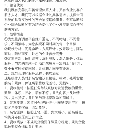
家顾问团为我们的客户服务提供策略支持。
2、整合优势
我们既有完善的车辆管理体系人才，又有专业的客户
服务人才。我们可以根据企业的具体需求，提供全面
系统的具有实效性的整合物流运输服务。专家诊断和
企业综合诊断的有效结合提供了企业发展随需而变的
解决方案。
3、随需而变
①为您量身调整平台推广重点，不同时期，不同需
求，不同策略，为您实现不同时期的每一个目标
②现状分析，问题诊断，方案设计，效果跟进，随站
而动，随站而变，让您的企业步步高升
③定期更新，适时调整，及时整改，深入细分，体贴
服务，与您的网站一起动起来每月一次的上门拜访，
数小�实时短信问候，让你我之间没有距离。
二、规范合理的服务流程，包您满意
现场操作人员对所装货物认真检验、核对，熟悉货物
的装车规则，保证所装货物无差错、无损坏。
1、货物核对：按照任务单认真核对发运货物的重量、
数量、体积，品名、若有不符，首先向客户反映情
况，提出异议，并且速与营运部联系协商解决。
2、装车要求：装货时合理安排利用车辆使用空间，按
照客户要求摆放、固定货物。
3、装货原则：按照上轻下重、先大后小、前高后低、
均衡分布的原则进行作业。
4、货物码放：不规则货物要保障重心稳定，规则货物
码放要符合运输条件要求。