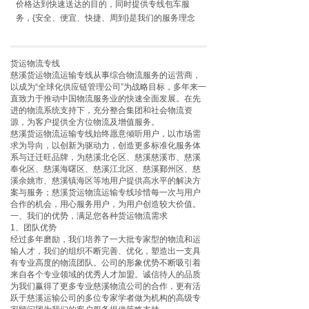
价格达到快速送达的目的，同时提供专线包车服
务，{安全、便宜、快捷、周到}是我们的服务理念
货运物流专线
慈溪货运物流运输专线从事综合物流服务的运营商，
以成为“全球化供应链管理公司”为战略目标，多年来一
直致力于推动中国物流服务业的快速全面发展。在先
进的物流系统支持下，充分整合集团和社会物流资
源，为客户提供全方位物流及增值服务。
慈溪货运物流运输专线始终愿意倾听用户，以市场需
求为导向，以创新为驱动力，创造更多标准化服务体
系与迁迁旺品牌，为慈溪北仑区、慈溪慈溪市、慈溪
奉化区、慈溪海曙区、慈溪江北区、慈溪鄞州区、慈
溪余姚市、慈溪镇海区等地用户提供高水平的解决方
案与服务；慈溪货运物流运输专线珍惜每一次与用户
合作的机会，用心服务用户，为用户创造较大价值。
一、我们的优势，满足您各种货运物流需求
1、团队优势
经过多年磨励，我们培养了一大批专家型的物流和运
输人才，我们的组织不断完善、优化，塑造出一支具
有专业高度的物流团队。公司的形象优势不断吸引着
来自各个专业领域的优秀人才加盟。诚信待人的品质
为我们赢得了更多专业慈溪物流公司的合作，更有活
跃于慈溪运输公司的多位专家学者做为机构的高级专