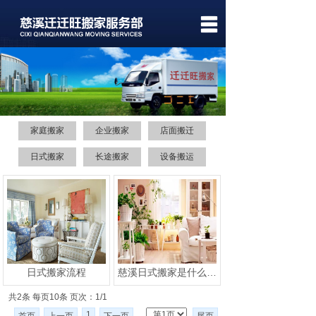
首页
关于我们
服务项目
家庭搬家
企业搬家
店面搬迁
关于价格
日式搬家
长途搬家
设备搬运
服务案例
新闻中心
联系我们
日式搬家流程
慈溪日式搬家是什么，和普通的搬家服务有什么区别？
共2条 每页10条 页次：1/1
1